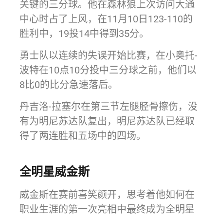
关键的三分球。他在森林狼上次访问大通
中心时占了上风，在11月10日123-110的
胜利中，19投14中得到35分。
勇士队以连续的失误开始比赛，在小奥托-
波特在10点10分投中三分球之前，他们以
8比0的比分急速落后。
丹吉洛-拉塞尔在第三节左腿胫骨擦伤，没
有为明尼苏达队复出，明尼苏达队已经取
得了两连胜和五场中的四场。
全明星威金斯
威金斯在赛前喜笑颜开，思考着他如何在
职业生涯的第一次亮相中最终成为全明星