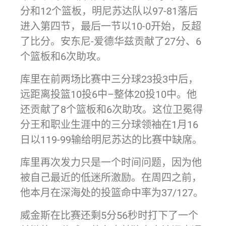
分和12个篮板，明尼苏达队以97-81落后
进入第四节，最后一节以10-0开始，反超
了比分。安东尼-爱德华兹贡献了27分、6
个篮板和6次助攻。
库里在前两场比赛中三分球23投3中后，
远距离投篮10投6中–整体20投10中。他
还贡献了8个篮板和6次助攻。这位卫冕得
分王和职业生涯中的三分球领袖在1月16
日以119-99输给明尼苏达的比赛中缺席。
库里再次发力只是一个时间问题，因为他
被自己最近的低迷所激励。在周四之前，
他本月在深海处的投篮命中率为37/127。
威金斯在比赛还剩5分56秒时打下了一个