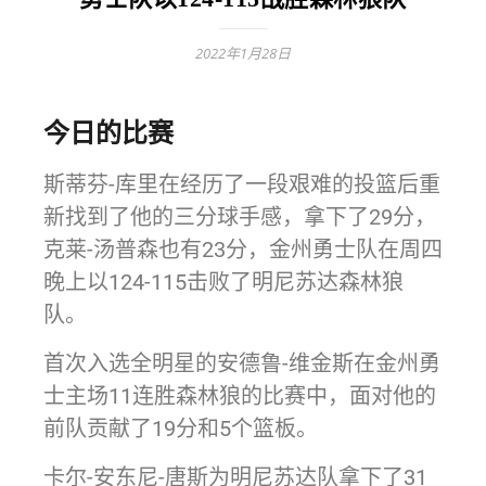
2022年1月28日
今日的比赛
斯蒂芬-库里在经历了一段艰难的投篮后重
新找到了他的三分球手感，拿下了29分，
克莱-汤普森也有23分，金州勇士队在周四
晚上以124-115击败了明尼苏达森林狼
队。
首次入选全明星的安德鲁-维金斯在金州勇
士主场11连胜森林狼的比赛中，面对他的
前队贡献了19分和5个篮板。
卡尔-安东尼-唐斯为明尼苏达队拿下了31