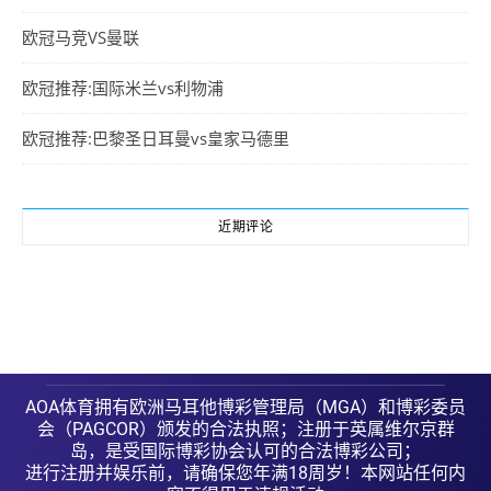
欧冠马竞VS曼联
欧冠推荐:国际米兰vs利物浦
欧冠推荐:巴黎圣日耳曼vs皇家马德里
近期评论
AOA体育拥有欧洲马耳他博彩管理局（MGA）和博彩委员
会（PAGCOR）颁发的合法执照；注册于英属维尔京群
岛，是受国际博彩协会认可的合法博彩公司；
进行注册并娱乐前，请确保您年满18周岁！本网站任何内