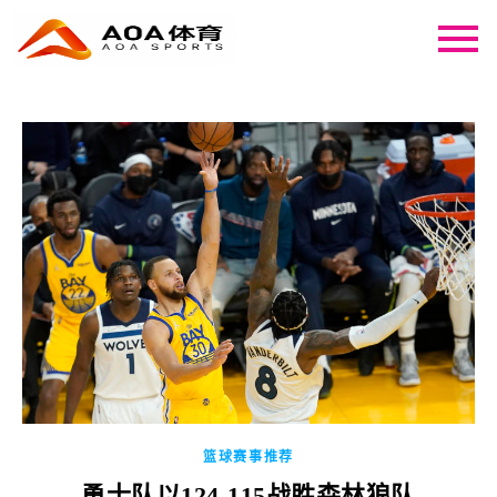
篮球赛事推荐
勇士队以124-115战胜森林狼队