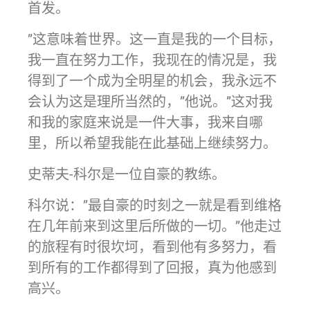
首发。
”这意味着世界。这一直是我的一个目标，
我一直在努力工作，我现在的情况是，我
得到了一个成为全明星的机会，我永远不
会认为这是理所当然的，”他说。”这对我
和我的家庭来说是一件大事，我来自哪
里，所以希望我能在此基础上继续努力。
史蒂夫-科尔是一位自豪的教练。
科尔说：”最自豪的时刻之一就是看到维格
在几年前来到这里后所做的一切。”他走过
的旅程有时很坎坷，看到他有多努力，看
到所有的工作都得到了回报，真为他感到
高兴。